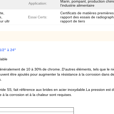
Marin, pompant, production chim
Application:
l'industrie alimentaire
te,
Certificats de matières premières
e,
Essai Certs:
rapport des essais de radiograph
ur ultr
rapport de tiers
1/2" à 24"
dable
 généralement de 10 à 30% de chrome..D'autres éléments, tels que le nick
 peuvent être ajoutés pour augmenter la résistance à la corrosion dans 
s.
ride SS, fait référence aux brides en acier inoxydable.La pression est d
à la corrosion et à la chaleur sont requises.