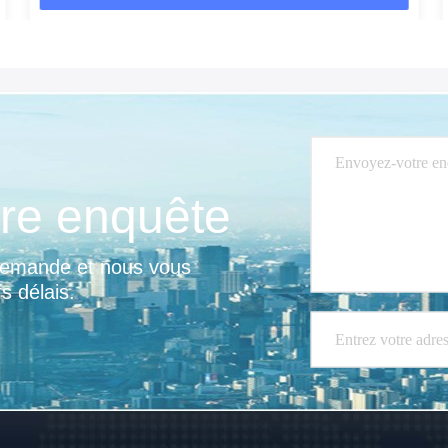
re enquête
demande et nous vous 
s délais.