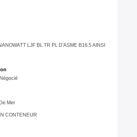
NOWATT LJF BL TR PL D'ASME B16.5 AINSI
ion
 Négocié
De Mer
UN CONTENEUR