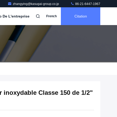
zhangying@kasugai-group.co.jp
86-21-6447-1967
b De L'entreprise
Citation
French
r inoxydable Classe 150 de 1/2"