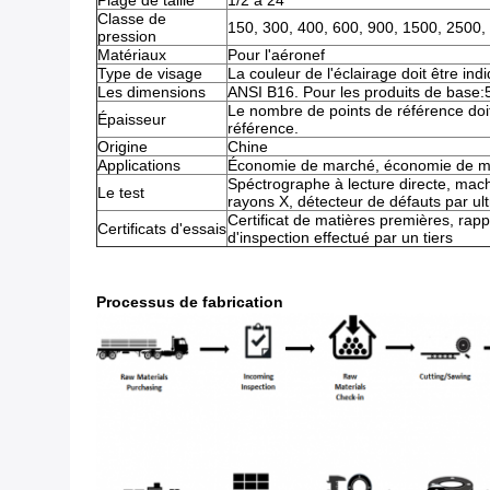
Plage de taille
1/2 à 24
Classe de
150, 300, 400, 600, 900, 1500, 2500,
pression
Matériaux
Pour l'aéronef
Type de visage
La couleur de l'éclairage doit être in
Les dimensions
ANSI B16. Pour les produits de base:
Le nombre de points de référence doi
Épaisseur
référence.
Origine
Chine
Applications
Économie de marché, économie de m
Spéctrographe à lecture directe, mach
Le test
rayons X, détecteur de défauts par ul
Certificat de matières premières, rap
Certificats d'essais
d'inspection effectué par un tiers
Processus de fabrication