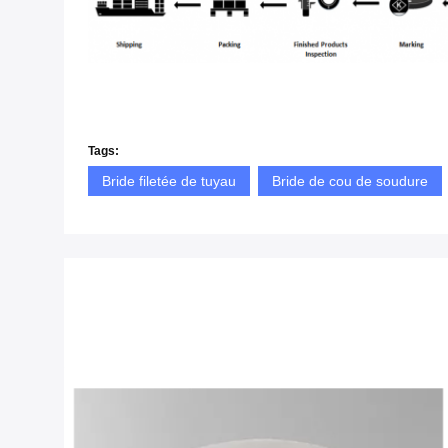
Tags:
Bride filetée de tuyau
Bride de cou de soudure