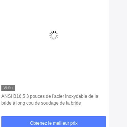
Vidéo
ANSI B16.5 3 pouces de l'acier inoxydable de la
BRI
bride à long cou de soudage de la bride
AST
Obtenez le meilleur prix