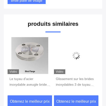
Bride plate de visage
produits similaires
Vidéo
Vidéo
Vi
Le tuyau d'acier
Glissement sur les brides
AN
inoxydable aveugle bride
inoxydables 3 de tuyau
l'
304 316 la norme ANSI
d'acier 4 classe de la
br
B16.5 de BL ASTM A182
norme ANSI B16.5 150
so
ix
Obtenez le meilleur prix
Obtenez le meilleur prix
Ob
ASME
1500