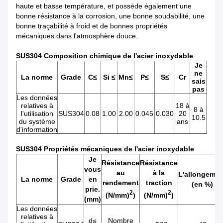
haute et basse température, et possède également une
bonne résistance à la corrosion, une bonne soudabilité, une
bonne traçabilité à froid et de bonnes propriétés
mécaniques dans l'atmosphère douce.
SUS304 Composition chimique de l'acier inoxydable
Je
ne
La norme
Grade
C≤
Si ≤
Mn≤
P≤
S≤
Cr
sais
pas
Les données
relatives à
18 à
8 à
l'utilisation
SUS304
0.08
1.00
2.00
0.045
0.030
20
10.5
du système
ans
d'information
SUS304 Propriétés mécaniques de l'acier inoxydable
Je
Résistance
Résistance
vous
au
à la
L'allongemen
La norme
Grade
en
rendement
traction
(en %)
prie.
2
2
(N/mm)
)
(N/mm)
)
(mm)
Les données
relatives à
d≤
Nombre