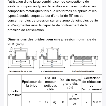
l'utilisation d'une large combinaison de conceptions de
joints, y compris les types de feuilles à anneaux plats et les
composites métalliques tels que les formes en spirale et les
types à double coque.Le but d'une bride RF est de
concentrer plus de pression sur une zone de joint plus petite
et d'augmenter ainsi la capacité de confinement de la
pression de l'articulation.
Dimensions des brides pour une pression nominale de
20 K (mm)
Dia. du
Coefficient
Dia. du moyeu
Épaisseur de
moteur
de réduction
lo
grand dia.
la bride
petit dia.
de
to
côté
côté
l'enroulement
l
Taille
Le
nominale
b
nombre
t
t
a)
a)
b
x
Min x
de