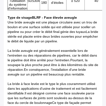
l'utilisation
SUS304
≥ 520
40
180
d'étoiles
du système
d'information
Type de visage
BLRF - Face élevée aveugle
Une bride aveugle est une plaque circulaire avec un trou de
boulon et une surface solide qui est utilisée pour sceller un
pipeline ou pour créer le débit final.génie des tuyauxLa bride
stérile est placée entre deux brides ouvertes pour empêcher
le débit de liquide par un pipeline.
La bride aveugle est généralement essentielle lors de
l'entretien ou des réparations de pipelines, car le débit dans
le pipeline doit être arrêté pour l'entretien.Pourtant, la
soupape la plus proche peut être à des kilomètres du site de
réparation.En conséquence, l'installation d'une bride
aveugle sur un pipeline est beaucoup plus rentable.
La bride à face levée est le type le plus couramment utilisé
dans les applications d'usine de traitement et est facilement
identifiable.Il est désigné comme une face soulevée parce
que les surfaces de joints sont soulevés au-dessus de la
face du cercle de boulonnageCe type de façade permet