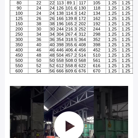
80
22
22
113
89.1
117
105
1.25
1.25
3
90
24
24
126
101.6
130
118
1.25
1.25
3
100
24
24
138
114.3
142
134
1.25
1.25
3
125
26
26
166
139.8
172
162
1.25
1.25
4
150
38
38
196
165.2
202
192
1.25
1.25
4
200
30
30
244
216.3
252
244
1.25
1.25
4
250
34
34
304
267.4
312
298
1.25
1.25
5
300
36
36
354
318.5
364
352
1.25
1.25
5
350
40
40
398
355.6
408
398
1.25
1.25
6
400
46
46
446
406.4
456
452
1.25
1.25
7
450
48
48
504
457.2
514
510
1.25
1.25
7
500
50
50
558
508.0
568
561
1.25
1.25
8
550
52
52
612
558.8
622
616
1.25
1.25
9
600
54
56
666
609.6
676
670
1.25
1.25
9