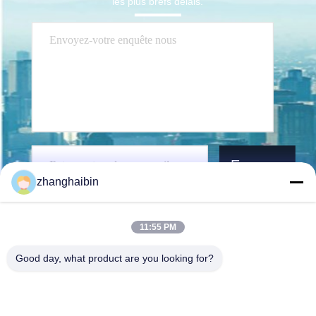
les plus brefs délais.
Envoyez
zhanghaibin
11:55 PM
Good day, what product are you looking for?
Kasugai Shanghai Co., Ltd.
zhangying@kasugai-group.c