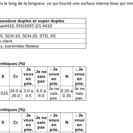
le long de la longueur, ce qui fournit une surface interne lisse qui min
 soudure duplex et super duplex
rique4410, EN10297-2/1.4410
5, SCH-10, SCH-20, STD, XS
 client
s, extrémités filetées
rritiques (%)
Je
- Je
- Je
Je ne
vous
vous
vous
S
Cr
sais
N
en
en
en
pas
prie.
prie.
prie.
Je ne
Je ne
24.0 à
3.0 à
6.0 à
0.20 à
.015
sais
sais
26.0
4.5
8.0
0.35
pas.
pas.
rritiques (%)
Je
- Je
- Je
Je ne
vous
vous
vous
S
Cr
sais
N
en
en
en
pas
prie.
prie.
prie.