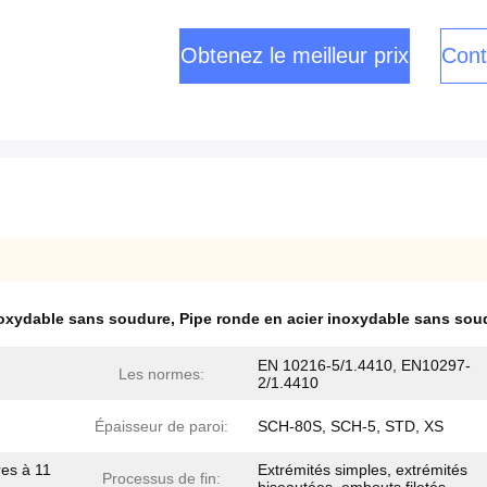
Obtenez le meilleur prix
Cont
noxydable sans soudure
,
Pipe ronde en acier inoxydable sans sou
EN 10216-5/1.4410, EN10297-
Les normes:
2/1.4410
Épaisseur de paroi:
SCH-80S, SCH-5, STD, XS
es à 11
Extrémités simples, extrémités
Processus de fin: