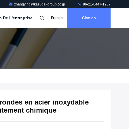
zhangying@kasugai-group.co.jp
86-21-6447-1967
b De L'entreprise
Citation
French
rondes en acier inoxydable
aitement chimique