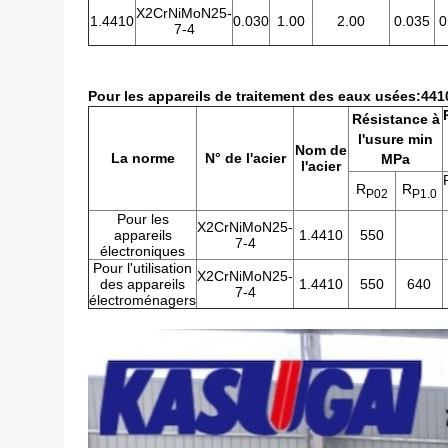
X2CrNiMoN25-
1.4410
0.030
1.00
2.00
0.035
0
7-4
Pour les appareils de traitement des eaux usées:441
Résistance à
l'usure min
Nom de
La norme
N° de l'acier
MPa
l'acier
R
R
P02
P1.0
Pour les
X2CrNiMoN25-
appareils
1.4410
550
7-4
électroniques
Pour l'utilisation
X2CrNiMoN25-
des appareils
1.4410
550
640
7-4
électroménagers