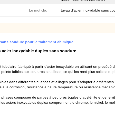
biseautées, embouts filetés
Le mot clé:
tuyau d'acier inoxydable sans co
sans soudure pour le traitement chimique
 acier inoxydable duplex sans soudure
tubulaire fabriqué à partir d'acier inoxydable en utilisant un procédé 
oints faibles aux coutures soudéses, ce qui les rend plus solides et pl
les dans différentes nuances et alliages pour s'adapter à différentes a
ue à la corrosion, résistance à haute température ou résistance mécani
 phases composée de parties à peu près égales d'austénite et de ferrit
les aciers inoxydables duplex comprennent le chrome, le nickel, le moly