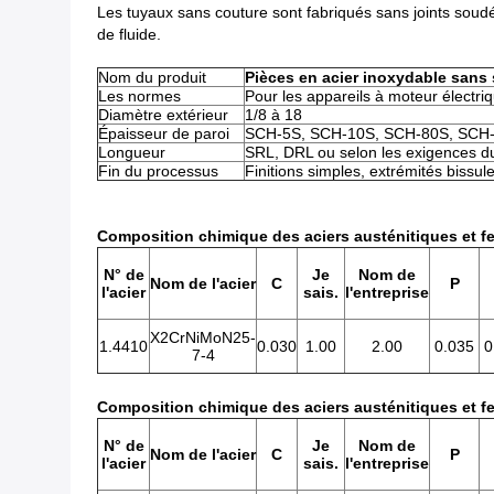
Les tuyaux sans couture sont fabriqués sans joints soudés 
de fluide.
Nom du produit
Pièces en acier inoxydable sans
Les normes
Pour les appareils à moteur élect
Diamètre extérieur
1/8 à 18
Épaisseur de paroi
SCH-5S, SCH-10S, SCH-80S, SCH-
Longueur
SRL, DRL ou selon les exigences du
Fin du processus
Finitions simples, extrémités bissule
Composition chimique des aciers austénitiques et fe
N° de
Je
Nom de
Nom de l'acier
C
P
l'acier
sais.
l'entreprise
X2CrNiMoN25-
1.4410
0.030
1.00
2.00
0.035
0
7-4
Composition chimique des aciers austénitiques et fe
N° de
Je
Nom de
Nom de l'acier
C
P
l'acier
sais.
l'entreprise