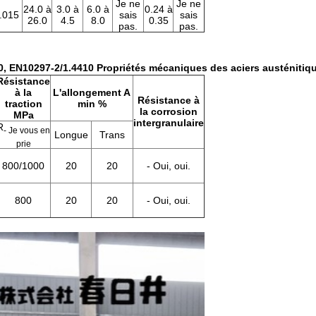
Je ne
Je ne
24.0 à
3.0 à
6.0 à
0.24 à
.015
sais
sais
26.0
4.5
8.0
0.35
pas.
pas.
0, EN10297-2/1.4410 Propriétés mécaniques des aciers austénitique
Résistance
à la
L'allongement A
Résistance à
traction
min %
la corrosion
MPa
intergranulaire
R
- Je vous en
Longue
Trans
prie
800/1000
20
20
- Oui, oui.
800
20
20
- Oui, oui.