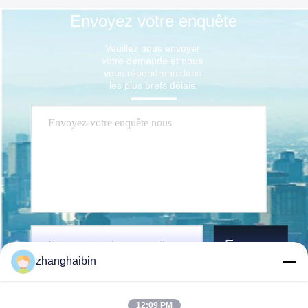
Envoyez votre enquête
Veuillez nous envoyer 
votre demande et nous 
vous répondrons dans 
les plus brefs délais.
Envoyez
zhanghaibin
12:09 PM