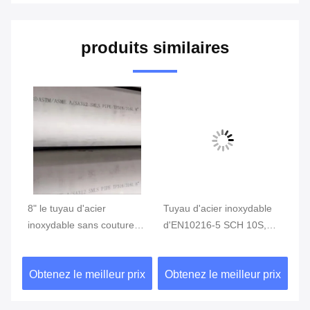
produits similaires
8" le tuyau d'acier
Tuyau d'acier inoxydable
Tu
inoxydable sans couture
d'EN10216-5 SCH 10S,
sa
ASTM A789 316L SMLS
tuyau rond sans couture
A3
de SCH80S a adapté aux
de SMLS solides solubles
SC
ix
Obtenez le meilleur prix
Obtenez le meilleur prix
Ob
besoins du client