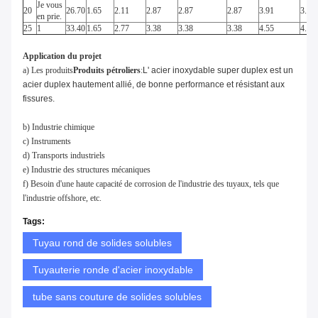
Je vous
20
26.70
1.65
2.11
2.87
2.87
2.87
3.91
3.91
en prie.
25
1
33.40
1.65
2.77
3.38
3.38
3.38
4.55
4.55
Application du projet
a) Les produits
Produits pétroliers
:
L' acier inoxydable super duplex est un
acier duplex hautement allié, de bonne performance et résistant aux
fissures.
b) Industrie chimique
c) Instruments
d) Transports industriels
e) Industrie des structures mécaniques
f) Besoin d'une haute capacité de corrosion de l'industrie des tuyaux, tels que
l'industrie offshore, etc.
Tags:
Tuyau rond de solides solubles
Tuyauterie ronde d'acier inoxydable
tube sans couture de solides solubles