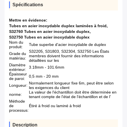
Spécifications
Mettre en évidence:
Tubes en acier inoxydable duplex laminées à froid
,
S32760 Tubes en acier inoxydable duplex
,
S32750 Tubes en acier inoxydable duplex
Nom du
Tube superbe d'acier inoxydable de duplex
produit:
S32205, S31803, S32304, S32750 Les États
Grade du
membres doivent fournir des informations
matériau:
détaillées sur les
Diamètre
3.18mm - 101.6mm
extérieur:
Épaisseur
0,5 mm - 20 mm
de paroi:
Normalement longueur fixe 6m, peut être selon
Longueur:
les exigences du client
La valeur de l'échantillon doit être déterminée en
norme:
tenant compte de l'état de l'échantillon et de l'
Méthode
de
Étiré à froid ou laminé à froid
processus:
Description