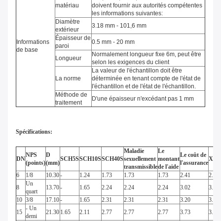
matériau
doivent fournir aux autorités compétentes
les informations suivantes:
Diamètre
3.18 mm - 101,6 mm
extérieur
Épaisseur de
Informations
0.5 mm - 20 mm
paroi
de base
Normalement longueur fixe 6m, peut être
Longueur
selon les exigences du client
La valeur de l'échantillon doit être
La norme
déterminée en tenant compte de l'état de
l'échantillon et de l'état de l'échantillon.
Méthode de
D'une épaisseur n'excédant pas 1 mm
traitement
Spécifications:
Maladie
Le
NPS
D
Le coût de
DN
SCH5S
SCH10S
SCH40S
sexuellement
montant
XS
(points)
(mm)
l'assurance
transmissible
de l'aide
6
1/8
10.30
-
1.24
1.73
1.73
1.73
2.41
2.41
Un
8
13.70
-
1.65
2.24
2.24
2.24
3.02
3.02
quart
10
3/8
17.10
-
1.65
2.31
2.31
2.31
3.20
3.20
- Un
15
21.30
1.65
2.11
2.77
2.77
2.77
3.73
3.73
demi