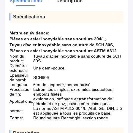
Spécifications
Description
Spécifications
Mettre en évidence:
Pièces en acier inoxydable sans soudure 304/L
,
Tuyau d'acier inoxydable sans couture de SCH 80S
,
Pièces en acier inoxydable sans soudure ASTM A312
Nom du
Tuyau d'acier inoxydable sans couture de SCH
produit:
80S
Diamètre
Une demi-pouce.
extérieur:
Épaisseur
SCH80S
de paroi:
Longueur:
6 m de longueur; personnalisé
Processus
Extrémités simples, extrémités biseautées,
de fin:
embouts filetés
exploration, raffinage et transformation de
Applications:
pétrole et de gaz, usines pétrochimiques
La norme ASTM A312 304/L, AISI, GB, DIN, JIS
norme:
est appliquée à tous les produits de base.
Forme:
Round.square.Rectangle, section ronde