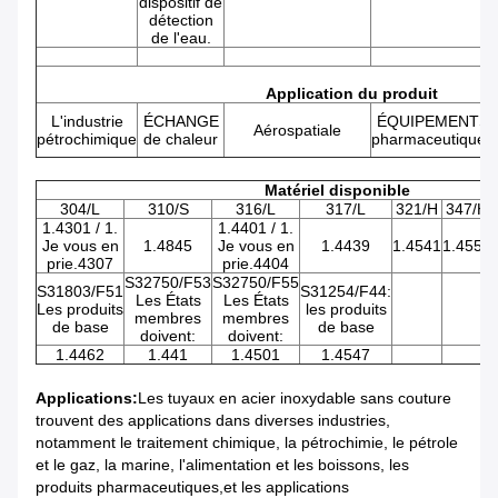
dispositif de
détection
de l'eau.
Application du produit
L'industrie
ÉCHANGE
ÉQUIPEMENTS
Aérospatiale
pétrochimique
de chaleur
pharmaceutiques
Matériel disponible
304/L
310/S
316/L
317/L
321/H
347/H
1.4301 / 1.
1.4401 / 1.
Je vous en
1.4845
Je vous en
1.4439
1.4541
1.4550
prie.4307
prie.4404
S32750/F53
S32750/F55
S31803/F51
S31254/F44:
Les États
Les États
Les produits
les produits
membres
membres
de base
de base
doivent:
doivent:
1.4462
1.441
1.4501
1.4547
Applications:
Les tuyaux en acier inoxydable sans couture
trouvent des applications dans diverses industries,
notamment le traitement chimique, la pétrochimie, le pétrole
et le gaz, la marine, l'alimentation et les boissons, les
produits pharmaceutiques,et les applications