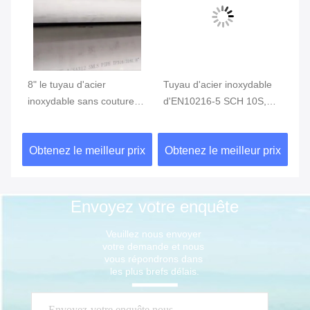
8" le tuyau d'acier
Tuyau d'acier inoxydable
Tu
inoxydable sans couture
d'EN10216-5 SCH 10S,
sa
ASTM A789 316L SMLS
tuyau rond sans couture
A3
de SCH80S a adapté aux
de SMLS solides solubles
SC
ix
Obtenez le meilleur prix
Obtenez le meilleur prix
Ob
besoins du client
Envoyez votre enquête
Veuillez nous envoyer 
votre demande et nous 
vous répondrons dans 
les plus brefs délais.