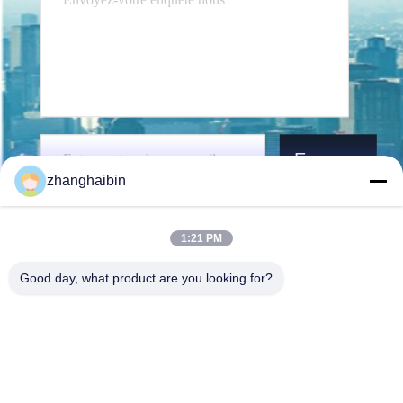
Envoyez
zhanghaibin
1:21 PM
Good day, what product are you looking for?
Kasugai Shanghai Co., Ltd.
zhangying@kasugai-group.c
o.jp
86-21-6447-1967
Je suis Rm.8415, Bldg. A8,