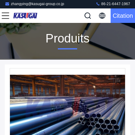
zhangying@kasugai-group.co.jp
86-21-6447-1967
Citation
Produits