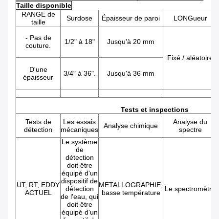
Taille disponible
RANGE de
Surdose
Épaisseur de paroi
LONGueur
taille
- Pas de
1/2" à 18"
Jusqu'à 20 mm
couture.
Fixé / aléatoire
D'une
3/4" à 36".
Jusqu'à 36 mm
épaisseur
Tests et inspections
Tests de
Les essais
Analyse du
Analyse chimique
détection
mécaniques
spectre
Le système
de
détection
doit être
équipé d'un
dispositif de
UT; RT; EDDY
METALLOGRAPHIE;
détection
Le spectromètre
ACTUEL
basse température
de l'eau, qui
doit être
équipé d'un