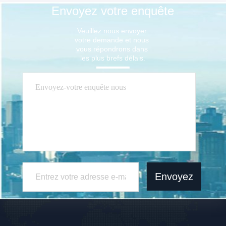
Envoyez votre enquête
Veuillez nous envoyer 
votre demande et nous 
vous répondrons dans 
les plus brefs délais.
Envoyez