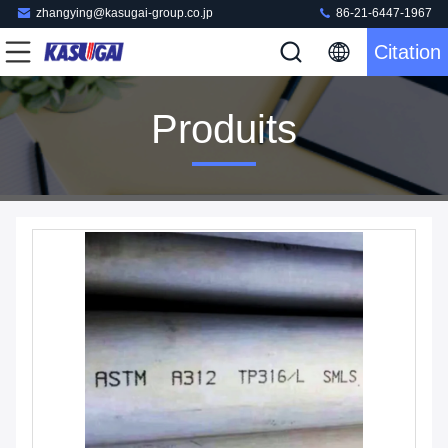
zhangying@kasugai-group.co.jp
86-21-6447-1967
Citation
Produits