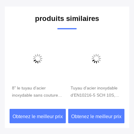
produits similaires
8" le tuyau d'acier
Tuyau d'acier inoxydable
Tu
inoxydable sans couture
d'EN10216-5 SCH 10S,
sa
ASTM A789 316L SMLS
tuyau rond sans couture
A3
de SCH80S a adapté aux
de SMLS solides solubles
SC
ix
Obtenez le meilleur prix
Obtenez le meilleur prix
Ob
besoins du client