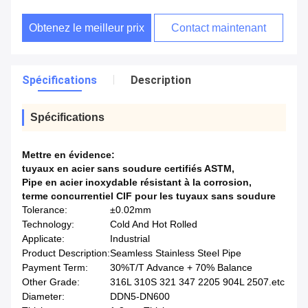
Obtenez le meilleur prix
Contact maintenant
Spécifications
Description
Spécifications
Mettre en évidence:
tuyaux en acier sans soudure certifiés ASTM
,
Pipe en acier inoxydable résistant à la corrosion
,
terme concurrentiel CIF pour les tuyaux sans soudure
Tolerance:
±0.02mm
Technology:
Cold And Hot Rolled
Applicate:
Industrial
Product Description:
Seamless Stainless Steel Pipe
Payment Term:
30%T/T Advance + 70% Balance
Other Grade:
316L 310S 321 347 2205 904L 2507.etc
Diameter:
DDN5-DN600