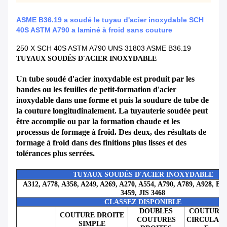
ASME B36.19 a soudé le tuyau d'acier inoxydable SCH
40S ASTM A790 a laminé à froid sans couture
250 X SCH 40S ASTM A790 UNS 31803 ASME B36.19
TUYAUX SOUDÉS D'ACIER INOXYDABLE
Un tube soudé d'acier inoxydable est produit par les
bandes ou les feuilles de petit-formation d'acier
inoxydable dans une forme et puis la soudure de tube de
la couture longitudinalement. La tuyauterie soudée peut
être accomplie ou par la formation chaude et les
processus de formage à froid. Des deux, des résultats de
formage à froid dans des finitions plus lisses et des
tolérances plus serrées.
TUYAUX SOUDÉS D'ACIER INOXYDABLE
A312, A778, A358, A249, A269, A270, A554, A790, A789, A928, EN
3459, JIS 3468
CLASSEZ DISPONIBLE
DOUBLES
COUTURE
COUTURE DROITE
COUTURES
CIRCULAIR
SIMPLE