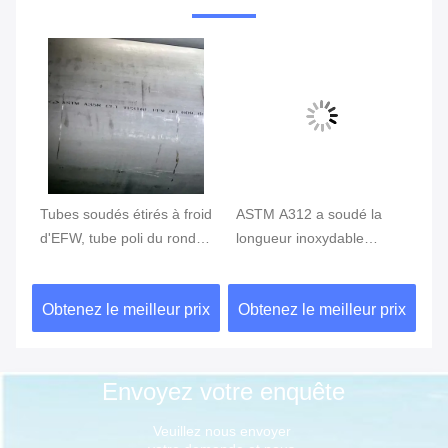
Tubes soudés étirés à froid
ASTM A312 a soudé la
La
d'EFW, tube poli du rond
longueur inoxydable
d'
ASTM A358 316L solides
TP304L ASME B36.10M
50
solubles
du tuyau d'acier 12m
d'
ix
Obtenez le meilleur prix
Obtenez le meilleur prix
Ob
Envoyez votre enquête
Veuillez nous envoyer 