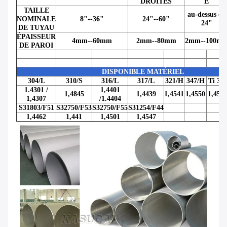
DROITES
E
TAILLE
au-dessus de
NOMINALE
8"--36"
24"--60"
24"
DE TUYAU
ÉPAISSEUR
4mm--60mm
2mm--80mm
2mm--100m
DE PAROI
DISPONIBLE MATÉRIEL
304/L
310/S
316/L
317/L
321/H
347/H
Ti 31
1.4301 /
1,4401
1,4845
1,4439
1,4541
1,4550
1,457
1,4307
/1.4404
S31803/F51
S32750/F53
S32750/F55
S31254/F44
1,4462
1,441
1,4501
1,4547