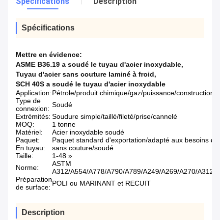
Spécifications
Description
Spécifications
Mettre en évidence:
ASME B36.19 a soudé le tuyau d'acier inoxydable
,
Tuyau d'acier sans couture laminé à froid
,
SCH 40S a soudé le tuyau d'acier inoxydable
Application:
Pétrole/produit chimique/gaz/puissance/construction/c
Type de
Soudé
connexion:
Extrémités:
Soudure simple/taillé/fileté/prise/cannelé
MOQ:
1 tonne
Matériel:
Acier inoxydable soudé
Paquet:
Paquet standard d'exportation/adapté aux besoins du 
En tuyau:
sans couture/soudé
Taille:
1-48 »
ASTM
Norme:
A312/A554/A778/A790/A789/A249/A269/A270/A312/
Préparation
POLI ou MARINANT et RECUIT
de surface:
Description