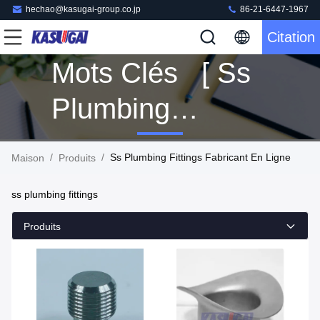
hechao@kasugai-group.co.jp
86-21-6447-1967
Citation
Mots Clés [ Ss
Plumbing
Fittings ]
/
/
Ss Plumbing Fittings Fabricant En Ligne
Maison
Produits
Correspondance
ss plumbing fittings
6 Produits
Produits