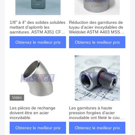
1/8" à 4" des solides solubles
Réduction des garnitures de
mettant d'aplomb les
tuyau d'acier inoxydables de
garnitures, ASTM A351 CF8
Weldolet ASTM A403 MSS
a moulé la prise principale
SP-97
filetée de place
Obtenez le meilleur prix
Obtenez le meilleur prix
Vidéo
Les pièces de rechange
Les garnitures à haute
doivent être en acier
pression forgées d'acier
inoxydable.
inoxydable ont fileté le coude
ASTM A182 F316 de rue
Obtenez le meilleur prix
Obtenez le meilleur prix