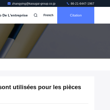
zhangying@kasugai-group.co.jp
86-21-6447-1967
b De L'entreprise
Citation
French
ont utilisées pour les pièces