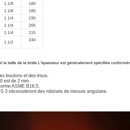
1.1/8
180
1.1/8
185
1.1/4
195
1.1/4
205
1.1/4
215
240
1.1/2
 et la taille de la bride.L'épaisseur est généralement spécifiée confor
es boulons et des trous.
00 est de 2 mm.
a norme ASME B16.5.
S 3 nécessiteront des robinets de mesure angulaire.