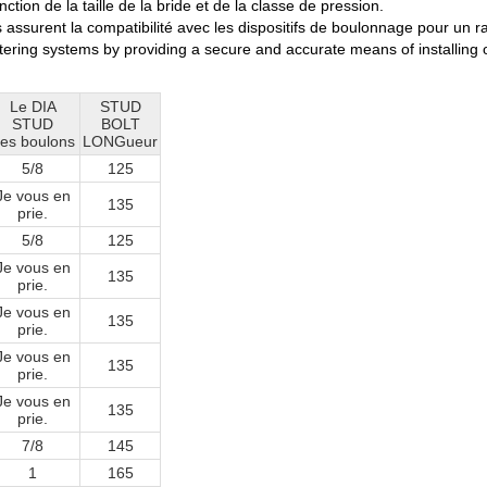
tion de la taille de la bride et de la classe de pression.
s assurent la compatibilité avec les dispositifs de boulonnage pour un
etering systems by providing a secure and accurate means of installing o
Le DIA
STUD
STUD
BOLT
es boulons
LONGueur
5/8
125
Je vous en
135
prie.
5/8
125
Je vous en
135
prie.
Je vous en
135
prie.
Je vous en
135
prie.
Je vous en
135
prie.
7/8
145
1
165