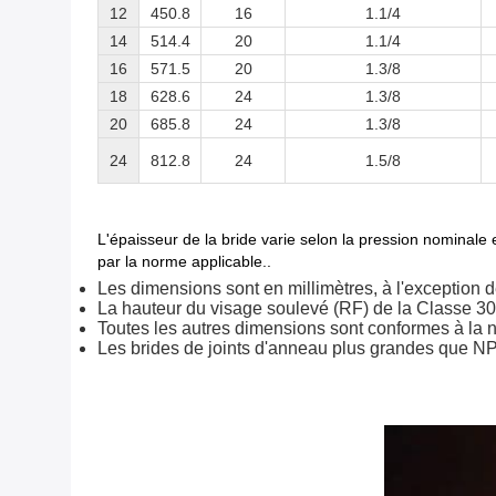
12
450.8
16
1.1/4
14
514.4
20
1.1/4
16
571.5
20
1.3/8
18
628.6
24
1.3/8
20
685.8
24
1.3/8
24
812.8
24
1.5/8
L'épaisseur de la bride varie selon la pression nominale
par la norme applicable..
Les dimensions sont en millimètres, à l'exception d
La hauteur du visage soulevé (RF) de la Classe 3
Toutes les autres dimensions sont conformes à l
Les brides de joints d'anneau plus grandes que NP