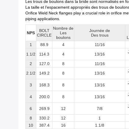
Les trous de boulons dans la bride sont normalisés en fonc
La taille et l'espacement appropriés des trous de boulon
Orifice Weld Neck flanges play a crucial role in orifice m
piping applications.
Nombre de
BOLT
Journée de
NPS
Les
CIRCLE
Des trous
boulons
L
1
88.9
4
11/16
1.1/2
114.3
4
13/16
2
127.0
8
11/16
2.1/2
149.2
8
13/16
3
168.3
8
13/16
4
200.0
8
13/16
6
269.9
12
7/8
8
330.2
12
1
10
387.4
16
1.1/8