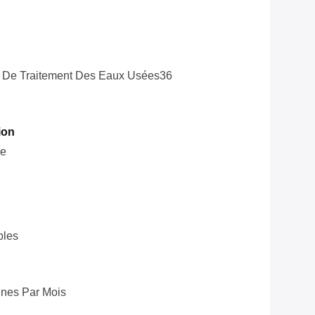
s De Traitement Des Eaux Usées36
ion
le
bles
nes Par Mois