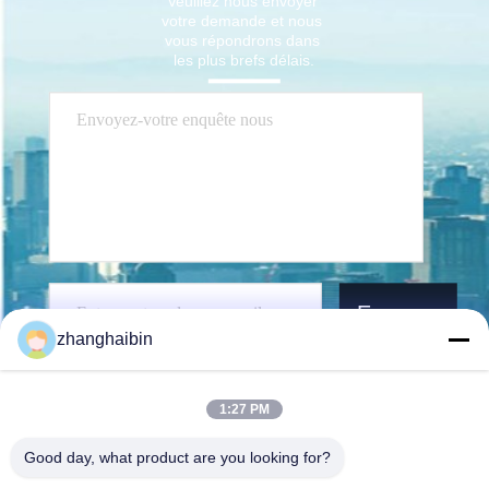
Veuillez nous envoyer 
votre demande et nous 
vous répondrons dans 
les plus brefs délais.
Envoyez
zhanghaibin
1:27 PM
Good day, what product are you looking for?
Kasugai Shanghai Co., Ltd.