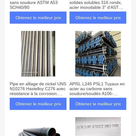
sans soudure ASTM A53
solides solubles 316 ronds,
SCH40/80
acier inoxydable 3" d'ASTM
A213 tuyau de SCH 10S
Obtenez le meilleur prix
Obtenez le meilleur prix
Pipe en alliage de nickel UNS
API5L L245 PSL1 Tuyaux en
N10276 Hastelloy C276 avec
acier au carbone sans
résistance à la corrosion,
soudure/soudés A106-
stabilité à haute température
B/SA106B A53-B/SA53-B,
et excellente soudabilité
Tuyaux API 5L Grade B
Obtenez le meilleur prix
Obtenez le meilleur prix