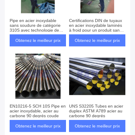
Pipe en acier inoxydable
Certifications DIN de tuyaux
sans soudure de catégorie
en acier inoxydable laminés
310S avec technologie de
à froid pour un produit sans
traitement laminée à chaud
soudure et durable
et tolérance ±0,02 mm
Obtenez le meilleur prix
Obtenez le meilleur prix
EN10216-5 SCH 10S Pipe en
UNS S32205 Tubes en acier
acier inoxydable, acier au
duplex ASTM A789 acier au
carbone 90 degrés coude
carbone 90 degrés
Obtenez le meilleur prix
Obtenez le meilleur prix