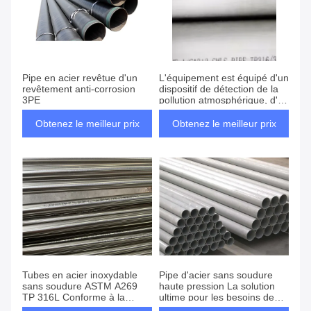
Pipe en acier revêtue d'un
L'équipement est équipé d'un
revêtement anti-corrosion
dispositif de détection de la
3PE
pollution atmosphérique, d'un
dispositif de détection de la
pollution atmosphérique et
Obtenez le meilleur prix
Obtenez le meilleur prix
d'un dispositif de détection
de la pollution
atmosphérique.
Tubes en acier inoxydable
Pipe d'acier sans soudure
sans soudure ASTM A269
haute pression La solution
TP 316L Conforme à la
ultime pour les besoins de
NACE
pression