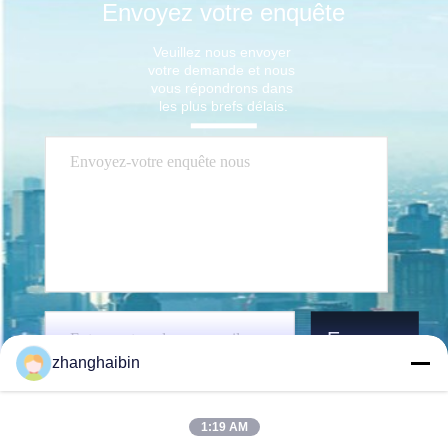
Envoyez votre enquête
Veuillez nous envoyer 
votre demande et nous 
vous répondrons dans 
les plus brefs délais.
Envoyez
zhanghaibin
1:19 AM