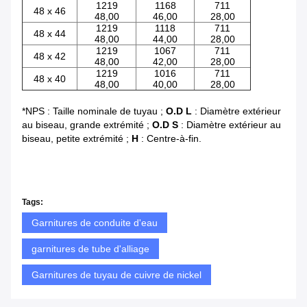
1219
1168
711
48 x 46
48,00
46,00
28,00
1219
1118
711
48 x 44
48,00
44,00
28,00
1219
1067
711
48 x 42
48,00
42,00
28,00
1219
1016
711
48 x 40
48,00
40,00
28,00
*NPS : Taille nominale de tuyau ;
O.D L
: Diamètre extérieur
au biseau, grande extrémité ;
O.D S
: Diamètre extérieur au
biseau, petite extrémité ;
H
: Centre-à-fin.
Tags:
Garnitures de conduite d'eau
garnitures de tube d'alliage
Garnitures de tuyau de cuivre de nickel