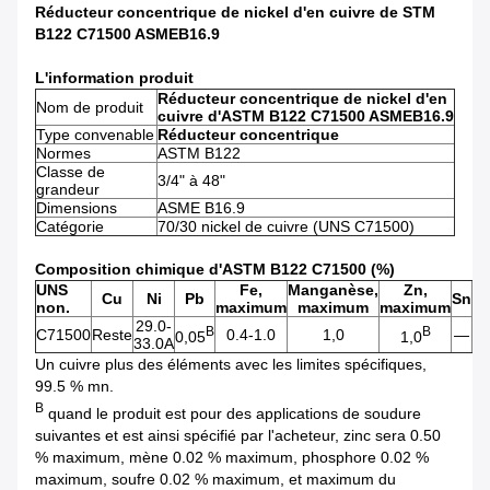
Réducteur concentrique de nickel d'en cuivre de STM
B122 C71500 ASMEB16.9
L'information produit
Réducteur concentrique de nickel d'en
Nom de produit
cuivre d'ASTM B122 C71500 ASMEB16.9
Type convenable
Réducteur concentrique
Normes
ASTM B122
Classe de
3/4" à 48"
grandeur
Dimensions
ASME B16.9
Catégorie
70/30 nickel de cuivre (UNS C71500)
Composition chimique d'ASTM B122 C71500 (%)
UNS
Fe,
Manganèse,
Zn,
Cu
Ni
Pb
Sn
Cr
non.
maximum
maximum
maximum
29.0-
B
B
C71500
Reste
0.4-1.0
1,0
—
—
0,05
1,0
33.0A
Un cuivre plus des éléments avec les limites spécifiques,
99.5 % mn.
B
quand le produit est pour des applications de soudure
suivantes et est ainsi spécifié par l'acheteur, zinc sera 0.50
% maximum, mène 0.02 % maximum, phosphore 0.02 %
maximum, soufre 0.02 % maximum, et maximum du