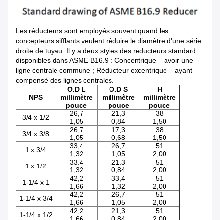
Les réducteurs sont employés souvent quand les
concepteurs sifflants veulent réduire le diamètre d'une série
droite de tuyau. Il y a deux styles des réducteurs standard
disponibles dans ASME B16.9 : Concentrique – avoir une
ligne centrale commune ; Réducteur excentrique – ayant
compensé des lignes centrales.
O.D L
O.D S
H
NPS
millimètre
millimètre
millimètre
pouce
pouce
pouce
26,7
21,3
38
3/4 x 1/2
1,05
0,84
1,50
26,7
17,3
38
3/4 x 3/8
1,05
0,68
1,50
33,4
26,7
51
1 x 3/4
1,32
1,05
2,00
33,4
21,3
51
1 x 1/2
1,32
0,84
2,00
42,2
33,4
51
1-1/4 x 1
1,66
1,32
2,00
42,2
26,7
51
1-1/4 x 3/4
1,66
1,05
2,00
42,2
21,3
51
1-1/4 x 1/2
1,66
0,84
2,00