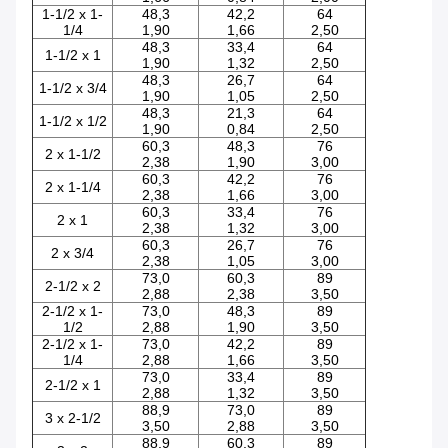
1-1/2 x 1-
48,3
42,2
64
1/4
1,90
1,66
2,50
48,3
33,4
64
1-1/2 x 1
1,90
1,32
2,50
48,3
26,7
64
1-1/2 x 3/4
1,90
1,05
2,50
48,3
21,3
64
1-1/2 x 1/2
1,90
0,84
2,50
60,3
48,3
76
2 x 1-1/2
2,38
1,90
3,00
60,3
42,2
76
2 x 1-1/4
2,38
1,66
3,00
60,3
33,4
76
2 x 1
2,38
1,32
3,00
60,3
26,7
76
2 x 3/4
2,38
1,05
3,00
73,0
60,3
89
2-1/2 x 2
2,88
2,38
3,50
2-1/2 x 1-
73,0
48,3
89
1/2
2,88
1,90
3,50
2-1/2 x 1-
73,0
42,2
89
1/4
2,88
1,66
3,50
73,0
33,4
89
2-1/2 x 1
2,88
1,32
3,50
88,9
73,0
89
3 x 2-1/2
3,50
2,88
3,50
88,9
60,3
89