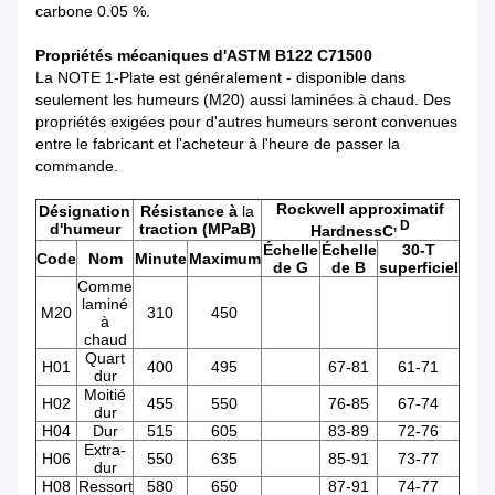
carbone 0.05 %.
Propriétés mécaniques d'ASTM B122 C71500
La NOTE 1-Plate est généralement - disponible dans
seulement les humeurs (M20) aussi laminées à chaud. Des
propriétés exigées pour d'autres humeurs seront convenues
entre le fabricant et l'acheteur à l'heure de passer la
commande.
Rockwell approximatif
Désignation
Résistance à
la
, D
d'humeur
traction (MPaB)
HardnessC
Échelle
Échelle
30-T
Code
Nom
Minute
Maximum
de G
de B
superficiel
Comme
laminé
M20
310
450
à
chaud
Quart
H01
400
495
67-81
61-71
dur
Moitié
H02
455
550
76-85
67-74
dur
H04
Dur
515
605
83-89
72-76
Extra-
H06
550
635
85-91
73-77
dur
H08
Ressort
580
650
87-91
74-77