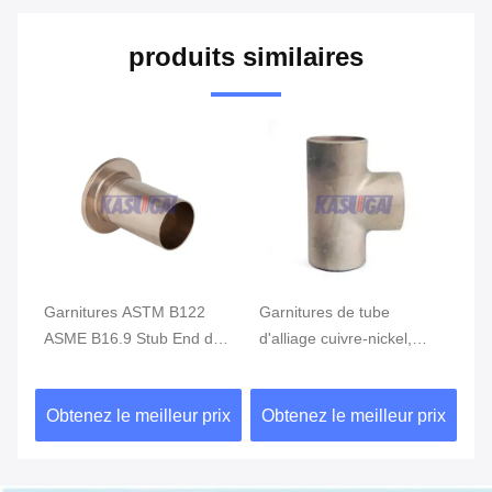
produits similaires
Garnitures ASTM B122
Garnitures de tube
Ga
de
ASME B16.9 Stub End de
d'alliage cuivre-nickel,
cu
nickel d'en cuivre d'UNS
pièce en t égale
ni
C70600
concentrique adaptant
d'
ix
Obtenez le meilleur prix
Obtenez le meilleur prix
Ob
ASTM B122
6