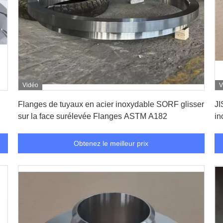
Vidéo
V
Obtenez le meilleur prix
Flanges de tuyaux en acier inoxydable SORF glisser
JI
sur la face surélevée Flanges ASTM A182
in
Obtenez le meilleur prix