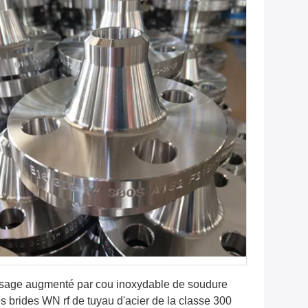
Obtenez le meilleur prix
sage augmenté par cou inoxydable de soudure
s brides WN rf de tuyau d'acier de la classe 300