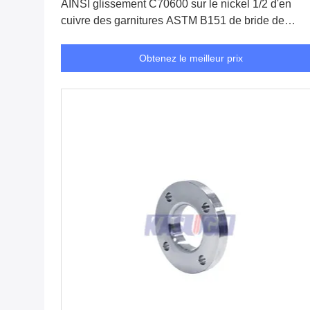
AINSI glissement C70600 sur le nickel 1/2 d'en
cuivre des garnitures ASTM B151 de bride de
tuyau » à 48"
Obtenez le meilleur prix