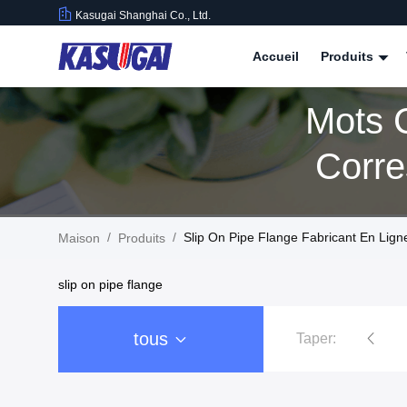
Kasugai Shanghai Co., Ltd.
Accueil
Produits
Mots C
/
/
Slip On Pipe Flange Fabricant En Lign
Maison
Produits
slip on pipe flange
tous
Taper:
Brides inoxydables de tuyau d'acier