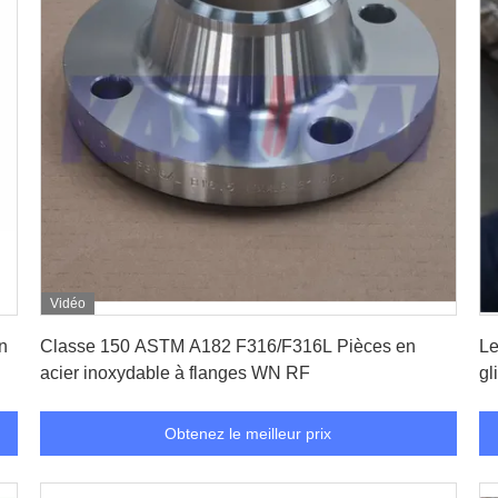
Vidéo
Obtenez le meilleur prix
n
Classe 150 ASTM A182 F316/F316L Pièces en
Le
acier inoxydable à flanges WN RF
gl
l'
Obtenez le meilleur prix