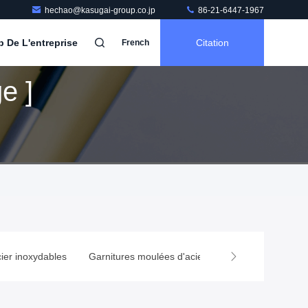
hechao@kasugai-group.co.jp
86-21-6447-1967
b De L'entreprise
Citation
French
e ]
inoxydables
Garnitures moulées d'acier inoxydable
Garnitures 