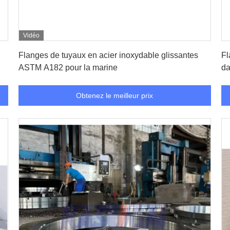
Vidéo
Obtenez le meilleur prix
Flanges de tuyaux en acier inoxydable glissantes
Fl
ASTM A182 pour la marine
da
Obtenez le meilleur prix