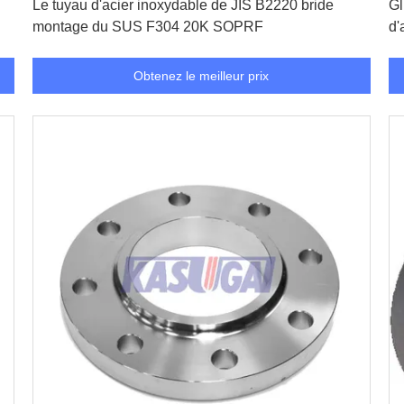
Le tuyau d'acier inoxydable de JIS B2220 bride
Gl
montage du SUS F304 20K SOPRF
d'
Obtenez le meilleur prix